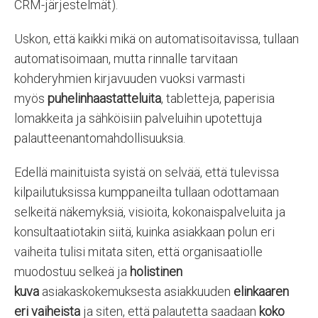
CRM-järjestelmät).
Uskon, että kaikki mikä on automatisoitavissa, tullaan
automatisoimaan, mutta rinnalle tarvitaan
kohderyhmien kirjavuuden vuoksi varmasti
myös
puhelinhaastatteluita
, tabletteja, paperisia
lomakkeita ja sähköisiin palveluihin upotettuja
palautteenantomahdollisuuksia.
Edellä mainituista syistä on selvää, että tulevissa
kilpailutuksissa kumppaneilta tullaan odottamaan
selkeitä näkemyksiä, visioita, kokonaispalveluita ja
konsultaatiotakin siitä, kuinka asiakkaan polun eri
vaiheita tulisi mitata siten, että organisaatiolle
muodostuu selkeä ja
holistinen
kuva
asiakaskokemuksesta asiakkuuden
elinkaaren
eri vaiheista
ja siten, että palautetta saadaan
koko