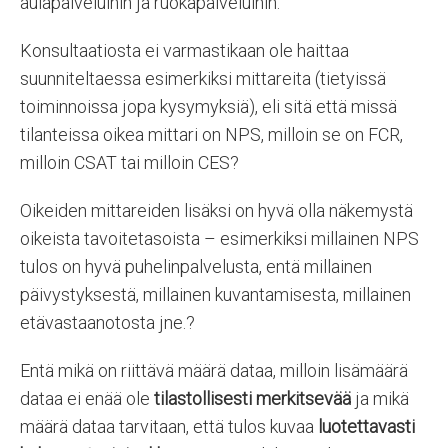
aulapalveluihin ja ruokapalveluihin.
Konsultaatiosta ei varmastikaan ole haittaa
suunniteltaessa esimerkiksi mittareita (tietyissä
toiminnoissa jopa kysymyksiä), eli sitä että missä
tilanteissa oikea mittari on NPS, milloin se on FCR,
milloin CSAT tai milloin CES?
Oikeiden mittareiden lisäksi on hyvä olla näkemystä
oikeista tavoitetasoista – esimerkiksi millainen NPS
tulos on hyvä puhelinpalvelusta, entä millainen
päivystyksestä, millainen kuvantamisesta, millainen
etävastaanotosta jne.?
Entä mikä on riittävä määrä dataa, milloin lisämäärä
dataa ei enää ole
tilastollisesti merkitsevää
ja mikä
määrä dataa tarvitaan, että tulos kuvaa
luotettavasti