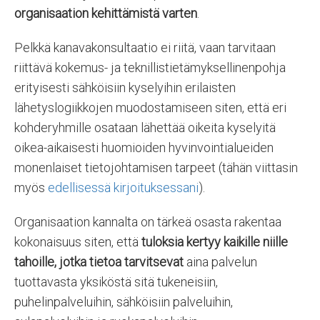
organisaation kehittämistä varten
.
Pelkkä kanavakonsultaatio ei riitä, vaan tarvitaan
riittävä kokemus- ja teknillistietämyksellinenpohja
erityisesti sähköisiin kyselyihin erilaisten
lähetyslogiikkojen muodostamiseen siten, että eri
kohderyhmille osataan lähettää oikeita kyselyitä
oikea-aikaisesti huomioiden hyvinvointialueiden
monenlaiset tietojohtamisen tarpeet (tähän viittasin
myös
edellisessä kirjoituksessani
).
Organisaation kannalta on tärkeä osasta rakentaa
kokonaisuus siten, että
tuloksia kertyy kaikille niille
tahoille, jotka tietoa tarvitsevat
aina palvelun
tuottavasta yksiköstä sitä tukeneisiin,
puhelinpalveluihin, sähköisiin palveluihin,