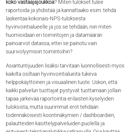
koko vastaajajoukkoa
? Miten tulokset tulee
raportoida ja yhdistää ja kannattaako esim. tehdä
laskentaa kokonais-NPS-tuloksesta
hyvinvointialueelle ja jos se tehdään, niin miten
huomioidaan eri toimintojen ja datamäärän
painoarvot datassa, ettei se painotu vain
suurivolyymisiin toimintoihin?
Asiantuntijuuden lisäksi tarvitaan luonnollisesti myös
kaikilta osiltaan hyvinvointialueita tukeva
helppokäyttöinen ja visuaalinen tuote. Uskon, että
kaikki palvelun tuottajat pystyvät tuottamaan jollain
tapaa järkevää raportointia erilaisten kyselyiden
tuloksista, mutta suurimmat erot tehdään
todennäköisesti koontinäkymien / dashboardien,
palautteiden käsittelypalveluiden puolella ja
erityisesti tekstianalytiikka-ratkaisuilla. Osa käyttää