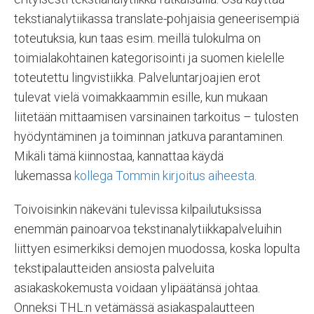
tekstianalytiikassa translate-pohjaisia geneerisempiä
toteutuksia, kun taas esim. meillä tulokulma on
toimialakohtainen kategorisointi ja suomen kielelle
toteutettu lingvistiikka. Palveluntarjoajien erot
tulevat vielä voimakkaammin esille, kun mukaan
liitetään mittaamisen varsinainen tarkoitus – tulosten
hyödyntäminen ja toiminnan jatkuva parantaminen.
Mikäli tämä kiinnostaa, kannattaa käydä
lukemassa
kollega Tommin kirjoitus aiheesta
.
Toivoisinkin näkeväni tulevissa kilpailutuksissa
enemmän painoarvoa tekstinanalytiikkapalveluihin
liittyen esimerkiksi demojen muodossa, koska lopulta
tekstipalautteiden ansiosta palveluita
asiakaskokemusta voidaan ylipäätänsä johtaa.
Onneksi THL:n vetämässä asiakaspalautteen