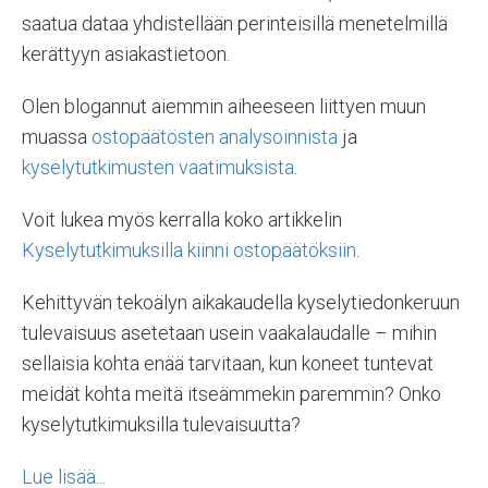
saatua dataa yhdistellään perinteisillä menetelmillä
kerättyyn asiakastietoon.
Olen blogannut aiemmin aiheeseen liittyen muun
muassa
ostopäätösten analysoinnista
ja
kyselytutkimusten vaatimuksista
.
Voit lukea myös kerralla koko artikkelin
Kyselytutkimuksilla kiinni ostopäätöksiin
.
Kehittyvän tekoälyn aikakaudella kyselytiedonkeruun
tulevaisuus asetetaan usein vaakalaudalle – mihin
sellaisia kohta enää tarvitaan, kun koneet tuntevat
meidät kohta meitä itseämmekin paremmin? Onko
kyselytutkimuksilla tulevaisuutta?
Lue lisää...