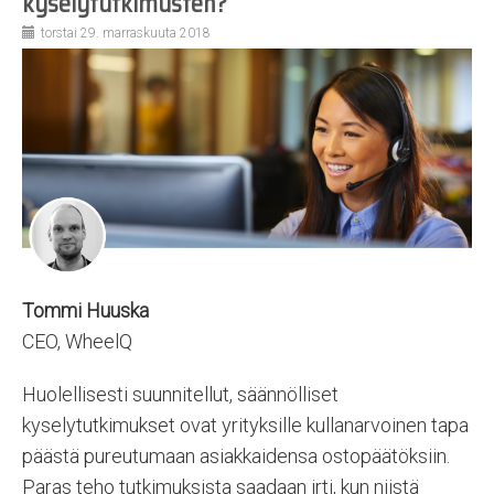
kyselytutkimusten?
torstai 29. marraskuuta 2018
Tommi Huuska
CEO, WheelQ
Huolellisesti suunnitellut, säännölliset
kyselytutkimukset ovat yrityksille kullanarvoinen tapa
päästä pureutumaan asiakkaidensa ostopäätöksiin.
Paras teho tutkimuksista saadaan irti, kun niistä