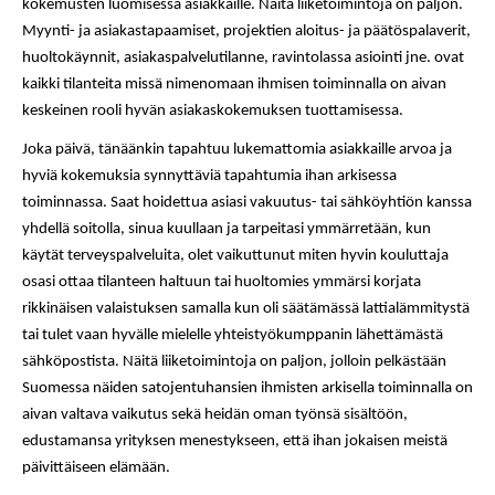
kokemusten luomisessa asiakkaille. Näitä liiketoimintoja on paljon. 
Myynti- ja asiakastapaamiset, projektien aloitus- ja päätöspalaverit, 
huoltokäynnit, asiakaspalvelutilanne, ravintolassa asiointi jne. ovat 
kaikki tilanteita missä nimenomaan ihmisen toiminnalla on aivan 
keskeinen rooli hyvän asiakaskokemuksen tuottamisessa. 
Joka päivä, tänäänkin tapahtuu lukemattomia asiakkaille arvoa ja 
hyviä kokemuksia synnyttäviä tapahtumia ihan arkisessa 
toiminnassa. Saat hoidettua asiasi vakuutus- tai sähköyhtiön kanssa 
yhdellä soitolla, sinua kuullaan ja tarpeitasi ymmärretään, kun 
käytät terveyspalveluita, olet vaikuttunut miten hyvin kouluttaja 
osasi ottaa tilanteen haltuun tai huoltomies ymmärsi korjata 
rikkinäisen valaistuksen samalla kun oli säätämässä lattialämmitystä 
tai tulet vaan hyvälle mielelle yhteistyökumppanin lähettämästä 
sähköpostista. Näitä liiketoimintoja on paljon, jolloin pelkästään 
Suomessa näiden satojentuhansien ihmisten arkisella toiminnalla on 
aivan valtava vaikutus sekä heidän oman työnsä sisältöön, 
edustamansa yrityksen menestykseen, että ihan jokaisen meistä 
päivittäiseen elämään.