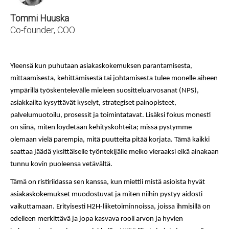
Tommi Huuska
Co-founder, COO
Yleensä kun puhutaan asiakaskokemuksen parantamisesta, 
mittaamisesta, kehittämisestä tai johtamisesta tulee monelle aiheen 
ympärillä työskentelevälle mieleen suositteluarvosanat (NPS), 
asiakkailta kysyttävät kyselyt, strategiset painopisteet, 
palvelumuotoilu, prosessit ja toimintatavat. Lisäksi fokus monesti 
on siinä, miten löydetään kehityskohteita; missä pystymme 
olemaan vielä parempia, mitä puutteita pitää korjata. Tämä kaikki 
saattaa jäädä yksittäiselle työntekijälle melko vieraaksi eikä ainakaan 
tunnu kovin puoleensa vetävältä.
Tämä on ristiriidassa sen kanssa, kun miettii mistä asioista hyvät 
asiakaskokemukset muodostuvat ja miten niihin pystyy aidosti 
vaikuttamaan. Erityisesti H2H-liiketoiminnoissa, joissa ihmisillä on 
edelleen merkittävä ja jopa kasvava rooli arvon ja hyvien 