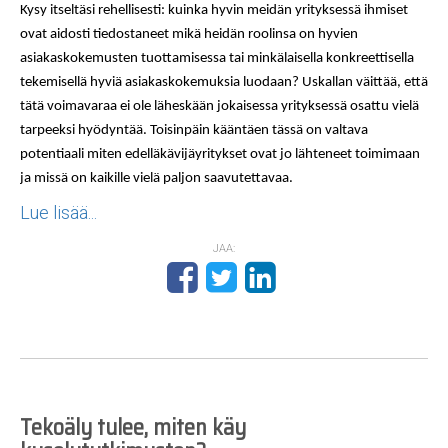
Kysy itseltäsi rehellisesti: kuinka hyvin meidän yrityksessä ihmiset 
ovat aidosti tiedostaneet mikä heidän roolinsa on hyvien 
asiakaskokemusten tuottamisessa tai minkälaisella konkreettisella 
tekemisellä hyviä asiakaskokemuksia luodaan? Uskallan väittää, että 
tätä voimavaraa ei ole läheskään jokaisessa yrityksessä osattu vielä 
tarpeeksi hyödyntää. Toisinpäin kääntäen tässä on valtava 
potentiaali miten edelläkävijäyritykset ovat jo lähteneet toimimaan 
ja missä on kaikille vielä paljon saavutettavaa.
Lue lisää...
JAA:
Tekoäly tulee, miten käy