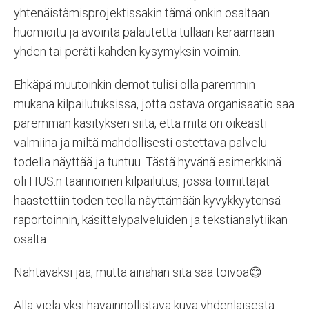
yhtenäistämisprojektissakin tämä onkin osaltaan
huomioitu ja avointa palautetta tullaan keräämään
yhden tai peräti kahden kysymyksin voimin.
Ehkäpä muutoinkin demot tulisi olla paremmin
mukana kilpailutuksissa, jotta ostava organisaatio saa
paremman käsityksen siitä, että mitä on oikeasti
valmiina ja miltä mahdollisesti ostettava palvelu
todella näyttää ja tuntuu. Tästä hyvänä esimerkkinä
oli HUS:n taannoinen kilpailutus, jossa toimittajat
haastettiin toden teolla näyttämään kyvykkyytensä
raportoinnin, käsittelypalveluiden ja tekstianalytiikan
osalta.
Nähtäväksi jää, mutta ainahan sitä saa toivoa😊
Alla vielä yksi havainnollistava kuva yhdenlaisesta