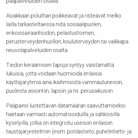
pääpalveluiden sisällä.
Asiakkaan poluthan poikkeavat ja risteävät melko
lailla tarkasteltaessa niitä sosiaalipuolen,
erikoissairaanhoidon, pelastustoimen,
perusterveydenhuollon, kouluterveyden tai vaikkapa
neuvolapalveluiden osalta.
Tiedon keräämisen tapoja syntyy väistämättä
lukuisia, jotta voidaan huomioida erilaisia
käyttäjäryhmiä aina ikäihmisistä vammautuneisiin,
puolesta asiointiin, lapsiin ja ns. perusaikuisiin.
Pääpaino luotettavan datamäärän saavuttamiseksi
haetaan varmasti automatisoiduilla ja sähköisillä
kyselyillä, jotka on integroitu useisiin erilaisiin
taustajärjestelmiin (esim. potilastieto, puhelintieto- ja