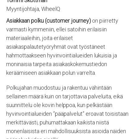
Tommi Skottman
Myyntijohtaja, WheelQ
Asiakkaan polku (customer journey)
on piirretty
varmasti kymmeniin, ellei satoihin erilaisiin
materiaaleihin, joita erilaiset
asiakaspalautetyöryhmät ovat työstäneet
hahmottaakseen hyvinvointialueiden lukuisia ja
moninaisia tarpeita asiakaskokemustiedon
keräämiseen asiakkaan polun varrelta.
Polkujahan muodostuu ja rakentuu vähintään
sellainen määrä kuin on tarjottavia palveluita, eikä
suunnittelu ole kovin helppoa, kun pelkästään
hyvinvointialueiden ”pääpalvelut” eroavat toisistaan
merkittävästi, puhumattakaan kaikista niistä
monenlaisista eri mahdollisuuksista asioida näiden