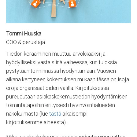
Tommi Huuska
COO & perustaja
Tiedon kerääminen muuttuu arvokkaaksi ja
hyödylliseksi vasta siinä vaiheessa, kun tuloksia
pystytään toiminnassa hyödyntämään. Vuosien
aikana kertyneen kokemuksen mukaan tässä on isoja
eroja organisaatioiden välillä. Kirjoituksessa
pureudutaan asiakaskokemustiedon hyödyntämisen
toimintatapoihin erityisesti hyvinvointialueiden
näkökulmasta
(lue
tästä
aikaisempi
kirjoituksemme aiheesta).
Miksi asiakaskokemustiedon hyödyntäminen sitten