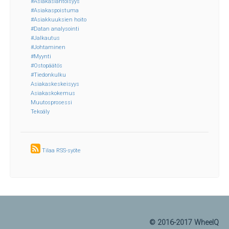
#Asiakaslähtöisyys
#Asiakaspoistuma
#Asiakkuuksien hoito
#Datan analysointi
#Jalkautus
#Johtaminen
#Myynti
#Ostopäätös
#Tiedonkulku
Asiakaskeskeisyys
Asiakaskokemus
Muutosprosessi
Tekoäly
Tilaa RSS-syöte
© 2016-2017 WheelQ