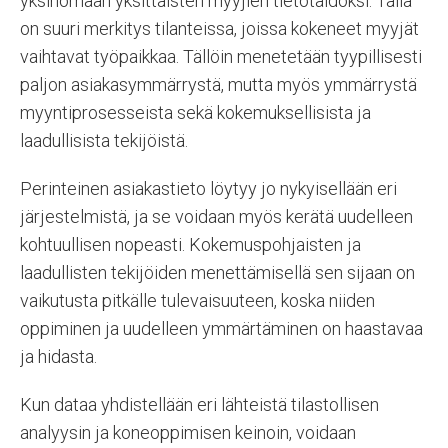
yksinomaan yksittäisten myyjien tietotaidoksi. Tällä
on suuri merkitys tilanteissa, joissa kokeneet myyjät
vaihtavat työpaikkaa. Tällöin menetetään tyypillisesti
paljon asiakasymmärrystä, mutta myös ymmärrystä
myyntiprosesseista sekä kokemuksellisista ja
laadullisista tekijöistä.
Perinteinen asiakastieto löytyy jo nykyisellään eri
järjestelmistä, ja se voidaan myös kerätä uudelleen
kohtuullisen nopeasti. Kokemuspohjaisten ja
laadullisten tekijöiden menettämisellä sen sijaan on
vaikutusta pitkälle tulevaisuuteen, koska niiden
oppiminen ja uudelleen ymmärtäminen on haastavaa
ja hidasta.
Kun dataa yhdistellään eri lähteistä tilastollisen
analyysin ja koneoppimisen keinoin, voidaan