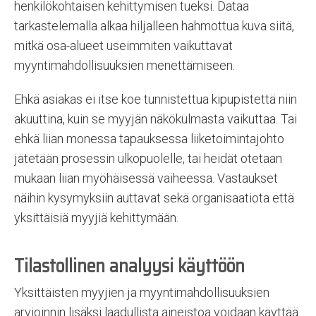
henkilökohtaisen kehittymisen tueksi. Dataa
tarkastelemalla alkaa hiljalleen hahmottua kuva siitä,
mitkä osa-alueet useimmiten vaikuttavat
myyntimahdollisuuksien menettämiseen.
Ehkä asiakas ei itse koe tunnistettua kipupistettä niin
akuuttina, kuin se myyjän näkökulmasta vaikuttaa. Tai
ehkä liian monessa tapauksessa liiketoimintajohto
jätetään prosessin ulkopuolelle, tai heidät otetaan
mukaan liian myöhäisessä vaiheessa. Vastaukset
näihin kysymyksiin auttavat sekä organisaatiota että
yksittäisiä myyjiä kehittymään.
Tilastollinen analyysi käyttöön
Yksittäisten myyjien ja myyntimahdollisuuksien
arvioinnin lisäksi laadullista aineistoa voidaan käyttää