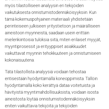
myös tilastolliseen analyysin eri tekijöiden
vaikutuksesta onnistumistodennäköisyyksiin. Kun
tämä kokemuspohjainen materiaali yhdistetään
perinteiseen julkiseen yritystietoon ja määrälliseen
aineistoon myynneistä, saadaan usein erittäin
mielenkiintoisia tuloksia siitä, miten erilaiset myyjät,
myyntiprosessit ja erityyppiset asiakkuudet
vaikuttavat myynnin tehokkuuteen ja onnistumiseen
kokonaisuutena.
Tätä tilastollista analyysiä voidaan tehostaa
entisestään hyödyntämällä koneoppimista. Tällöin
hyödyntämällä koko kerättyä dataa voitetuista ja
hävityistä myyntimahdollisuuksista, voidaan isosta
aineistosta löytää onnistumistodennäköisyyksiin
eniten vaikuttavia tekijöitä ja tekijöiden