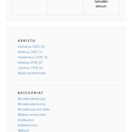
työssään
alkuun
ARKISTO
toukokuu 2023 (3)
lokakuu 2022 (1)
marraskuu 2018 (3)
lokakuu 2018 (2)
syyskuu 2018 (2)
Näytä vanhemmat
KATEGORIAT
#Asiakaslähtöisyys
#Asiakaspoistuma
#Asiakkuuksien hoito
#Datan analysointi
#Jalkautus
#Johtaminen
#Myynti