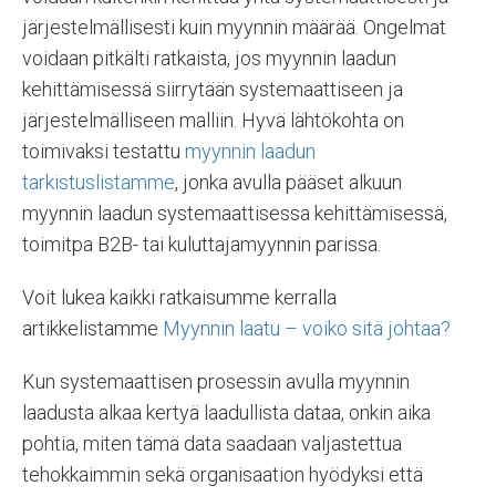
järjestelmällisesti kuin myynnin määrää. Ongelmat
voidaan pitkälti ratkaista, jos myynnin laadun
kehittämisessä siirrytään systemaattiseen ja
järjestelmälliseen malliin. Hyvä lähtökohta on
toimivaksi testattu
myynnin laadun
tarkistuslistamme
, jonka avulla pääset alkuun
myynnin laadun systemaattisessa kehittämisessä,
toimitpa B2B- tai kuluttajamyynnin parissa.
Voit lukea kaikki ratkaisumme kerralla
artikkelistamme
Myynnin laatu – voiko sitä johtaa?
Kun systemaattisen prosessin avulla myynnin
laadusta alkaa kertyä laadullista dataa, onkin aika
pohtia, miten tämä data saadaan valjastettua
tehokkaimmin sekä organisaation hyödyksi että