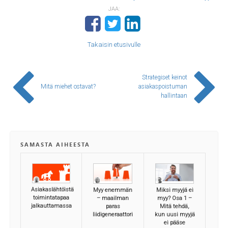
JAA:
Takaisin etusivulle
Strategiset keinot
Mitä miehet ostavat?
asiakaspoistuman
hallintaan
SAMASTA AIHEESTA
Asiakaslähtöistä
Myy enemmän
Miksi myyjä ei
toimintatapaa
– maailman
myy? Osa 1 –
jalkauttamassa
paras
Mitä tehdä,
liidigeneraattori
kun uusi myyjä
ei pääse