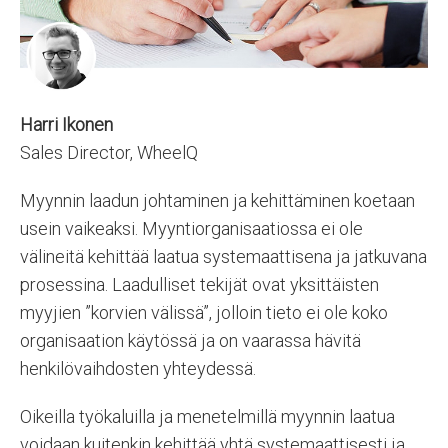
Harri Ikonen
Sales Director, WheelQ
Myynnin laadun johtaminen ja kehittäminen koetaan
usein vaikeaksi. Myyntiorganisaatiossa ei ole
välineitä kehittää laatua systemaattisena ja jatkuvana
prosessina. Laadulliset tekijät ovat yksittäisten
myyjien ”korvien välissä”, jolloin tieto ei ole koko
organisaation käytössä ja on vaarassa hävitä
henkilövaihdosten yhteydessä.
Oikeilla työkaluilla ja menetelmillä myynnin laatua
voidaan kuitenkin kehittää yhtä systemaattisesti ja